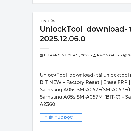
TIN TỨC
UnlockTool download- t
2025.12.06.0
11 THÁNG MƯỜI HAI, 2025
-
BẮC MOBILE
-
2
UnlockTool download- tải unlockto
BIT NEW – Factory Reset | Erase FRP 
Samsung A05s SM-A057F/SM-A057F/DS
Samsung A05s SM-A057M (BIT-C) – S
A2360
TIẾP TỤC ĐỌC
→