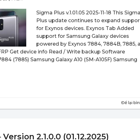
Sigma Plus v.1.01.05 2025-11-18 This Sigm
Plus update continues to expand suppor
for Exynos devices. Exynos Tab Added
support for Samsung Galaxy devices
powered by Exynos 7884, 7884B, 7885, 
RP Get device info Read / Write backup Software
 7884 (7885) Samsung Galaxy A10 (SM-A105F) Samsung
Để lại bì
ersion 2.1.0.0 (01.12.2025)