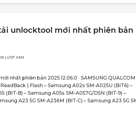
ải unlocktool mới nhất phiên bản
09 LƯỢT XEM
ol mới nhất phiên bản 2025.12.06.0 SAMSUNG QUALCO
| ReadBack | Flash – Samsung A02s SM-A025U (BIT6) –
 (BIT-B) – Samsung A05s SM-A057G/DSN (BIT-9) –
amsung A23 5G SM-A236M (BIT-C) – Samsung A23 5G S