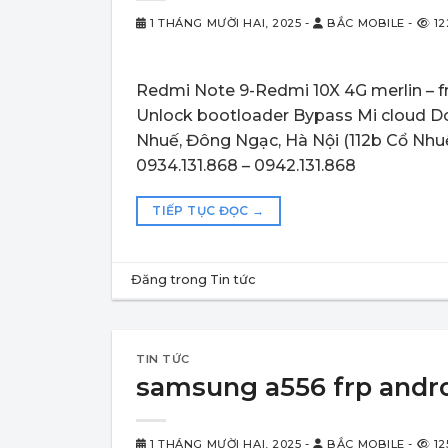
1 THÁNG MƯỜI HAI, 2025
-
BẮC MOBILE
-
12
Redmi Note 9-Redmi 10X 4G merlin – 
Unlock bootloader Bypass Mi cloud Don
Nhuế, Đông Ngạc, Hà Nội (112b Cổ Nhuế
0934.131.868 – 0942.131.868
TIẾP TỤC ĐỌC
→
Đăng trong
Tin tức
TIN TỨC
samsung a556 frp andro
1 THÁNG MƯỜI HAI, 2025
-
BẮC MOBILE
-
12