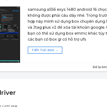
samsung a556 exys 1480 android 16 chọc
không được phải câu dây nhé. Trong trư
hợp này mình sử dụng box chuyên dụng
và Jtag plus v2 để xóa tài khoản google.
bạn có thể sử dụng box emmc khác tùy 
các bạn có box gì có hỗ trợ ufs
TIẾP TỤC ĐỌC
→
Để lại bì
driver
2 LƯỢT XEM