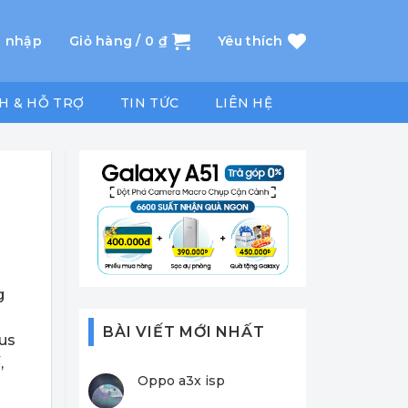
 nhập
Giỏ hàng /
0
₫
Yêu thích
H & HỖ TRỢ
TIN TỨC
LIÊN HỆ
g
BÀI VIẾT MỚI NHẤT
plus
,
Oppo a3x isp