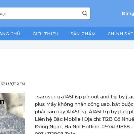
Đăng
ANG CHỦ
GIỚI THIỆU
SẢN PHẨM
CHÍNH SÁC
37 LƯỢT XEM
samsung a145f isp pinout and frp by jta
plus Máy không nhận cổng usb, bắt buộc
phải câu dây A145f isp A145f frp by jtag 
Liên hệ Bắc Mobile ! Địa chỉ: 112B Cổ Nhuế
Đông Ngạc, Hà Nội Hotline: 0974131868 –