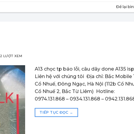
Để lại bì
2 LƯỢT XEM
A13 chọc tp báo lỗi, câu dây done A135 is
Liên hệ với chúng tôi Địa chỉ: Bắc Mobile 
Cổ Nhuế, Đông Ngạc, Hà Nội (112b Cổ Nhu
Cổ Nhuế 2, Bắc Từ Liêm) Hotline:
0974.131.868 – 0934.131.868 – 0942.131.86
TIẾP TỤC ĐỌC
→