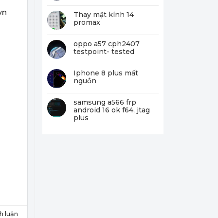
vn
Thay mặt kính 14
promax
oppo a57 cph2407
testpoint- tested
Iphone 8 plus mất
nguồn
samsung a566 frp
android 16 ok f64, jtag
plus
nh luận