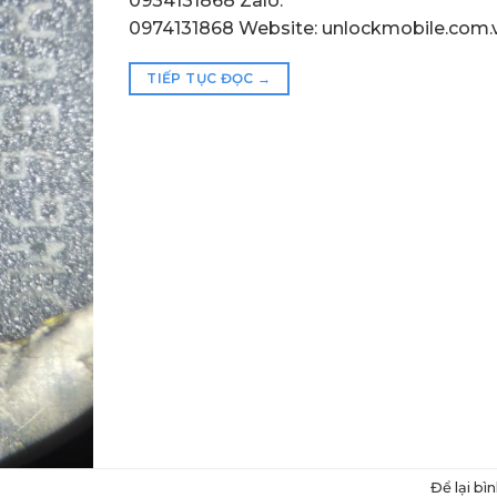
0934131868 Zalo:
0974131868 Website: unlockmobile.com.
TIẾP TỤC ĐỌC
→
Để lại bì