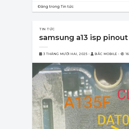
Đăng trong
Tin tức
TIN TỨC
samsung a13 isp pinout
3 THÁNG MƯỜI HAI, 2025
-
BẮC MOBILE
-
16