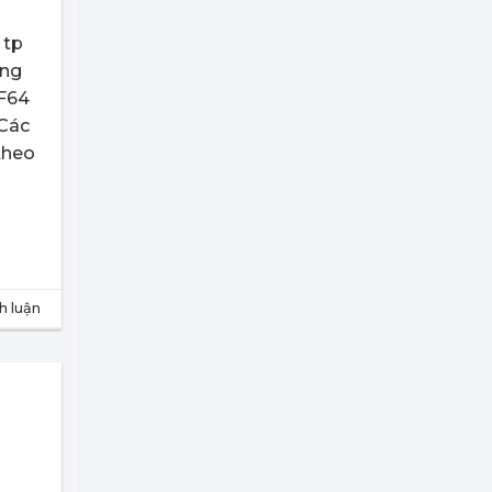
 tp
ờng
 F64
 Các
theo
nh luận