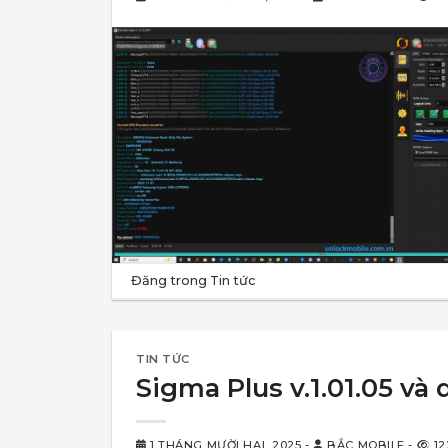
Đăng trong
Tin tức
TIN TỨC
Sigma Plus v.1.01.05 và 
1 THÁNG MƯỜI HAI, 2025
-
BẮC MOBILE
-
12