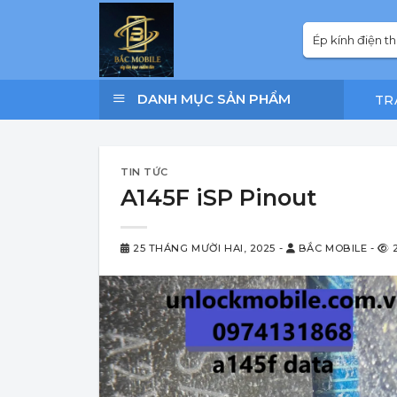
Bỏ
Tìm
qua
kiếm:
nội
dung
DANH MỤC SẢN PHẨM
TR
TIN TỨC
A145F iSP Pinout
25 THÁNG MƯỜI HAI, 2025
-
BẮC MOBILE
-
2