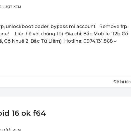
2 LƯỢT XEM
frp, unlockbootloader, bypass mi account Remove frp
e! Liên hệ với chúng tôi Địa chỉ: Bắc Mobile 112b Cổ
, Cổ Nhuế 2, Bắc Từ Liêm) Hotline: 0974.131.868 –
Để lại bì
id 16 ok f64
5 LƯỢT XEM