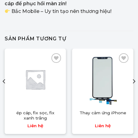
cáp để phục hồi màn zin!
Bắc Mobile – Uy tín tạo nên thương hiệu!
SẢN PHẨM TƯƠNG TỰ
Thêm
Thêm
vào
vào
yêu
yêu
thích
thích
ép cáp, fix sọc, fix
Thay cảm ứng iPhone
xanh trắng
Liên hệ
Liên hệ