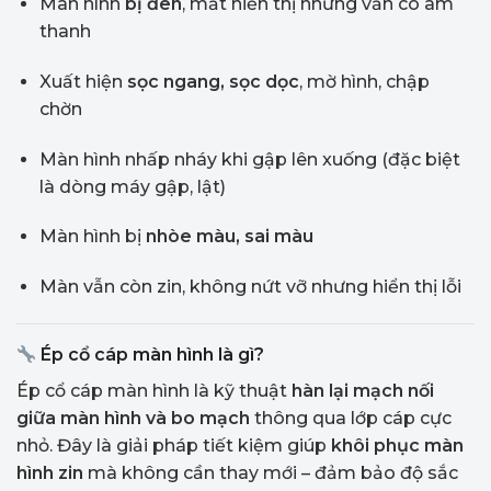
Màn hình
bị đen
, mất hiển thị nhưng vẫn có âm
thanh
Xuất hiện
sọc ngang, sọc dọc
, mờ hình, chập
chờn
Màn hình nhấp nháy khi gập lên xuống (đặc biệt
là dòng máy gập, lật)
Màn hình bị
nhòe màu, sai màu
Màn vẫn còn zin, không nứt vỡ nhưng hiển thị lỗi
Ép cổ cáp màn hình là gì?
Ép cổ cáp màn hình là kỹ thuật
hàn lại mạch nối
giữa màn hình và bo mạch
thông qua lớp cáp cực
nhỏ. Đây là giải pháp tiết kiệm giúp
khôi phục màn
hình zin
mà không cần thay mới – đảm bảo độ sắc